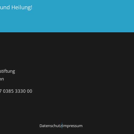
 und Heilung!
tiftung
nn
7 0385 3330 00
Datenschutz
Impressum