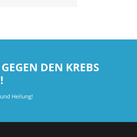
 GEGEN DEN KREBS
!
 und Heilung!