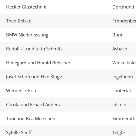
Hecker Glastechnik
Dortmund
Theo Beiske
Fröndenbe
BMW Niederlassung
Bonn
Rudolf -J. und Jutta Schmitz
Asbach
Hildegard und Harald Betscher
Winkelhaid
Josef Schön und Elke Kluge
Ingelheim
Werner Tetsch
Lautertal
Carola und Erhard Anders
Idstein
Toni und Bea Merschen
Simmerath
Sybille Senff
Telgte