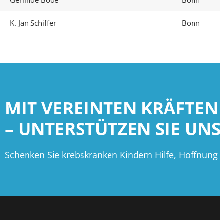
Gerlinde Bode
Bonn
K. Jan Schiffer
Bonn
MIT VEREINTEN KRÄFTEN
– UNTERSTÜTZEN SIE UNS
Schenken Sie krebskranken Kindern Hilfe, Hoffnung