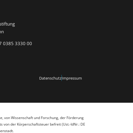
tiftung
nn
7 0385 3330 00
Datenschutz
Impressum
ke, von Wissenschaft und Forschung, der Förderung
 von der Körperschaftsteuer befreit (Ust.-IdNr.: DE
enstadt.