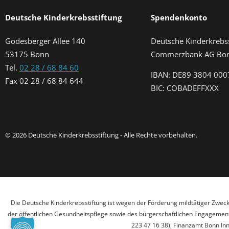
Deutsche Kinderkrebsstiftung
Spendenkonto
Godesberger Allee 140
Deutsche Kinderkrebss
53175 Bonn
Commerzbank AG Bo
Tel.
02 28 / 68 84 60
IBAN: DE89 3804 000
Fax 02 28 / 68 84 644
BIC: COBADEFFXXX
© 2026 Deutsche Kinderkrebsstiftung - Alle Rechte vorbehalten.
Die Deutsche Kinderkrebsstiftung ist wegen der Förderung mildtätiger Zwec
der öffentlichen Gesundheitspflege sowie des bürgerschaftlichen Engagements
223 47 16 38), Finanzamt Bonn Inn