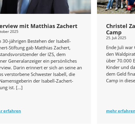
terview mit Matthias Zachert
Christel Z
Camp
ktober 2025
25. Juli 2025
 30-jährigen Bestehen der Isabell-
Ende Juli war 
ert-Stiftung gab Matthias Zachert,
den Waldpira
standsvorsitzender der IZS, dem
über 70.000 
ner Generalanzeiger ein persönliches
Kinder und da
rview. Darin erinnert er sich an seine an
dem Geld finan
s verstorbene Schwester Isabell, die
Camp in diese
 Namensgeberin der Isabell-Zachert-
tung ist.
r erfahren
mehr erfahre